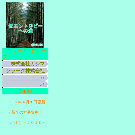
ソラーク・グルー
プ
株式会社カシマ
ソラーク株式会社
♪♪
♪♪
Topics
・’１５年４月１日更新
・新卒の方募集中！
・♪（C）～２０１５♪